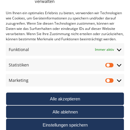
verwalten
*
verpflichtend
Um Ihnen ein optimales Erlebnis zu bieten, verwenden wir Technologien
wie Cookies, um Geräteinformationen zu speichern und/oder darauf
zuzugreifen. Wenn Sie diesen Technologien zustimmen, können wir
Daten wie das Surfverhalten oder eindeutige IDs auf dieser Website
verarbeiten. Wenn Sie Ihre Zustimmung nicht erteilen oder zurückziehen,
können bestimmte Merkmale und Funktionen beeinträchtigt werden.
DAS FOTO PRAXIS LEXIKON
Funktional
Immer aktiv
www.foto-praxis-lexikon.de
Statistiken
Statis
DAS FOTO PORTAL AUF FACEBOOK
Marketing
Marke
Alle akzeptieren
Alle ablehnen
Einstellungen speichern