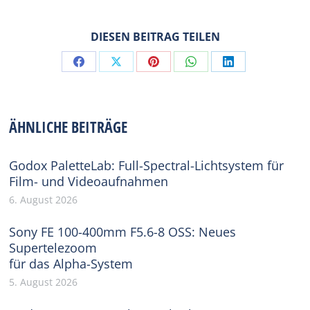
DIESEN BEITRAG TEILEN
Share
Share
Share
Share
Share
on
on
on
on
on
Facebook
X
Pinterest
WhatsApp
LinkedIn
ÄHNLICHE BEITRÄGE
Godox PaletteLab: Full-Spectral-Lichtsystem für
Film- und Videoaufnahmen
6. August 2026
Sony FE 100-400mm F5.6-8 OSS: Neues
Supertelezoom
für das Alpha-System
5. August 2026