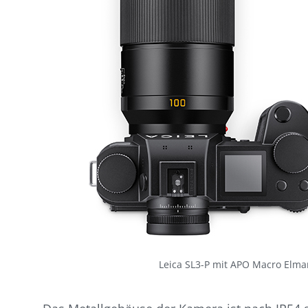
Leica SL3-P mit APO Macro Elmar