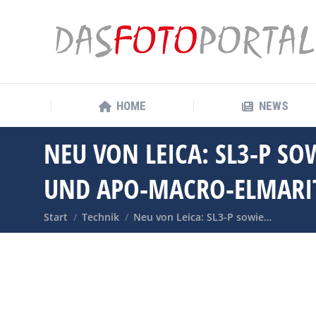
HOME
NEWS
HOME
NEWS
NEU VON LEICA: SL3-P S
UND APO-MACRO-ELMARI
Sie befinden sich hier:
Start
Technik
Neu von Leica: SL3-P sowie…