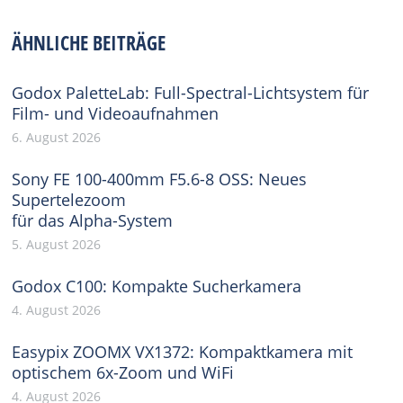
Facebook
X
Pinterest
WhatsApp
LinkedIn
ÄHNLICHE BEITRÄGE
Godox PaletteLab: Full-Spectral-Lichtsystem für
Film- und Videoaufnahmen
6. August 2026
Sony FE 100-400mm F5.6-8 OSS: Neues
Supertelezoom
für das Alpha-System
5. August 2026
Godox C100: Kompakte Sucherkamera
4. August 2026
Easypix ZOOMX VX1372: Kompaktkamera mit
optischem 6x-Zoom und WiFi
4. August 2026