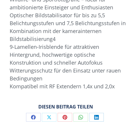
ambitionierte Einsteiger und Enthusiasten
Optischer Bildstabilisator für bis zu 5,5
Belichtungsstufen und 7,5 Belichtungsstufen in
Kombination mit der kamerainternen
Bildstabilisierung4
9-Lamellen-Irisblende für attraktiven
Hintergrund, hochwertige optische
Konstruktion und schneller Autofokus
Witterungsschutz für den Einsatz unter rauen
Bedingungen
Kompatibel mit RF Extendern 1,4x und 2,0x
DIESEN BEITRAG TEILEN
Share
Share
Share
Share
Share
on
on
on
on
on