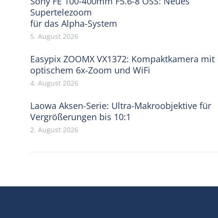
Sony FE 100-400mm F5.6-8 OSS: Neues
Supertelezoom
für das Alpha-System
5. August 2026
Easypix ZOOMX VX1372: Kompaktkamera mit
optischem 6x-Zoom und WiFi
4. August 2026
Laowa Aksen-Serie: Ultra-Makroobjektive für
Vergrößerungen bis 10:1
2. August 2026