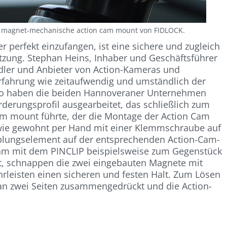
er magnet-mechanische action cam mount von FIDLOCK.
erfekt einzufangen, ist eine sichere und zugleich
tzung. Stephan Heins, Inhaber und Geschäftsführer
ler und Anbieter von Action-Kameras und
fahrung wie zeitaufwendig und umständlich der
. So haben die beiden Hannoveraner Unternehmen
erungsprofil ausgearbeitet, das schließlich zum
m mount führte, der die Montage der Action Cam
h wie gewohnt per Hand mit einer Klemmschraube auf
lungselement auf der entsprechenden Action-Cam-
Cam mit dem PINCLIP beispielsweise zum Gegenstück
t, schnappen die zwei eingebauten Magnete mit
leisten einen sicheren und festen Halt. Zum Lösen
an zwei Seiten zusammengedrückt und die Action-