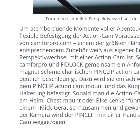
Für einen schnellen Perspektivewechsel: d
Um atemberauende Momente voller Abenteuer p
flexible Befestigung der Action-Cam Vorausse
von camforpro.com – einem der größten Händ
entsprechendem Zubehör weiß aus eigener Er
Perspektivwechsel mit einer Action-Cam ist
camforpro und FIDLOCK gemeinsam ein Anford
magnetisch-meichanischen PINCLIP action ca
deutlich beschleunigt. Dazu wird sie einfac
dem PINCLIP action cam mount und das Kupp
Halterung befestigt. Sobald man die Action-
am Helm, Chest-mount oder Bike-Lenker führ
einem „Klick-Geräusch“ zusammen und gewähr
der Kamera wird der PINCLIP mit einer Hand 
Cam weggezogen.