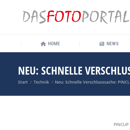
HOME
NEWS
HOME
NEWS
NEU: SCHNELLE VERSCHLU
Sie befinden sich hier:
Start
Technik
Neu: Schnelle Verschlusssache: PINCL
PINCLIP