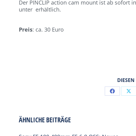
Der PINCLIP action cam mount ist ab sofort 
unter erhältlich.
Preis
: ca. 30 Euro
DIESEN
Share
Sh
on
on
Facebook
X
ÄHNLICHE BEITRÄGE