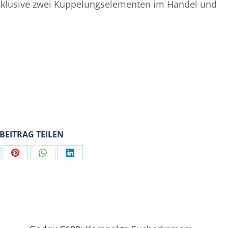
inklusive zwei Kuppelungselementen im Handel und
 BEITRAG TEILEN
are
Share
Share
Share
on
on
on
Pinterest
WhatsApp
LinkedIn