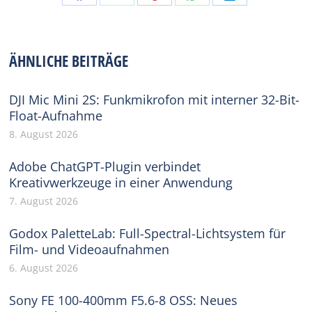
Share
Share
Share
Share
Share
on
on
on
on
on
Facebook
X
Pinterest
WhatsApp
LinkedIn
ÄHNLICHE BEITRÄGE
DJI Mic Mini 2S: Funkmikrofon mit interner 32-Bit-
Float-Aufnahme
8. August 2026
Adobe ChatGPT-Plugin verbindet
Kreativwerkzeuge in einer Anwendung
7. August 2026
Godox PaletteLab: Full-Spectral-Lichtsystem für
Film- und Videoaufnahmen
6. August 2026
Sony FE 100-400mm F5.6-8 OSS: Neues