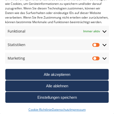
wie Cookies, um Geräteinformationen zu speichern und/oder darauf
zuzugreifen. Wenn Sie diesen Technologien zustimmen, können wir
Daten wie das Surfverhalten oder eindeutige IDs auf dieser Website
verarbeiten. Wenn Sie Ihre Zustimmung nicht erteilen oder zurückziehen,
können bestimmte Merkmale und Funktionen beeinträchtigt werden.
DAS FOTO PRAXIS LEXIKON
Funktional
Immer aktiv
www.foto-praxis-lexikon.de
Statistiken
Statis
DAS FOTO PORTAL AUF FACEBOOK
Marketing
Marke
Alle akzeptieren
Alle ablehnen
Einstellungen speichern
Nutzungsbedigungen / AGB’s
Impressum
Datenschutz
Cookie-Richtlinie
Datenschutz
Impressum
Haftungsausschluss
Cookie-Richtlinie (EU)
Links