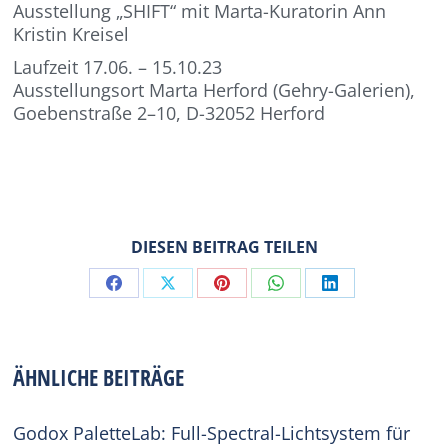
Ausstellung „SHIFT“ mit Marta-Kuratorin Ann
Kristin Kreisel
Laufzeit 17.06. – 15.10.23
Ausstellungsort Marta Herford (Gehry-Galerien),
Goebenstraße 2–10, D-32052 Herford
DIESEN BEITRAG TEILEN
Share
Share
Share
Share
Share
on
on
on
on
on
Facebook
X
Pinterest
WhatsApp
LinkedIn
ÄHNLICHE BEITRÄGE
Godox PaletteLab: Full-Spectral-Lichtsystem für