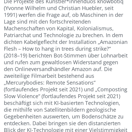
Die Projekte des Künstler*innenduos knowbotiq
(Yvonne Wilhelm und Christian Huebler, seit
1991) werfen die Frage auf, ob Maschinen in der
Lage sind mit den fortschreitenden
Machenschaften von Kapital, Kolonialismus,
Patriarchat und Technologie zu brechen. In dem
dichten Kabelgeflecht der Installation „Amazonian
Flesh – How to hang in trees during strike?“
(2018–19) berichten Bot-Stimmen über Lohnarbeit
und rufen zum gewaltlosen Widerstand gegen
den Onlineversandhändler Amazon auf. Die
zweiteilige Filmarbeit bestehend aus
„Mercurybodies: Remote Sensations“
(fortlaufendes Projekt seit 2021) und „Composting
Slow Violence“ (fortlaufendes Projekt seit 2021)
beschäftigt sich mit KI-basierten Technologien,
die mithilfe von Satellitenbildern geologische
Gegebenheiten auswerten, um Bodenschätze zu
entdecken. Dabei bringen sie den distanzierten
Blick der KI-Technologie mit einer Vielstimmigkeit