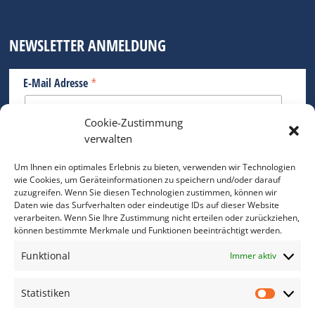
NEWSLETTER ANMELDUNG
*
E-Mail Adresse
Cookie-Zustimmung
Bitte geben Sie Ihre E-Mail Adresse ein.
verwalten
*
verpflichtend
Um Ihnen ein optimales Erlebnis zu bieten, verwenden wir Technologien
wie Cookies, um Geräteinformationen zu speichern und/oder darauf
zuzugreifen. Wenn Sie diesen Technologien zustimmen, können wir
Daten wie das Surfverhalten oder eindeutige IDs auf dieser Website
verarbeiten. Wenn Sie Ihre Zustimmung nicht erteilen oder zurückziehen,
können bestimmte Merkmale und Funktionen beeinträchtigt werden.
DAS FOTO PRAXIS LEXIKON
Funktional
Immer aktiv
www.foto-praxis-lexikon.de
Statistiken
Statis
DAS FOTO PORTAL AUF FACEBOOK