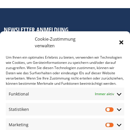
NEWSLETTER ANMELDUNG
Cookie-Zustimmung
*
E-Mail Adresse
verwalten
Um Ihnen ein optimales Erlebnis zu bieten, verwenden wir Technologien
wie Cookies, um Geräteinformationen zu speichern und/oder darauf
Bitte geben Sie Ihre E-Mail Adresse ein.
zuzugreifen. Wenn Sie diesen Technologien zustimmen, können wir
Daten wie das Surfverhalten oder eindeutige IDs auf dieser Website
*
verpflichtend
verarbeiten. Wenn Sie Ihre Zustimmung nicht erteilen oder zurückziehen,
können bestimmte Merkmale und Funktionen beeinträchtigt werden.
Funktional
Immer aktiv
Statistiken
DAS FOTO PRAXIS LEXIKON
Statis
www.foto-praxis-lexikon.de
Marketing
Marke