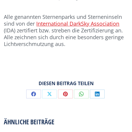
Alle genannten Sternenparks und Sterneninseln
sind von der
International DarkSky Association
(IDA) zertifiert bzw. streben die Zertifizierung an.
Alle zeichnen sich durch eine besonders geringe
Lichtverschmutzung aus.
DIESEN BEITRAG TEILEN
Share
Share
Share
Share
Share
on
on
on
on
on
Facebook
X
Pinterest
WhatsApp
LinkedIn
ÄHNLICHE BEITRÄGE