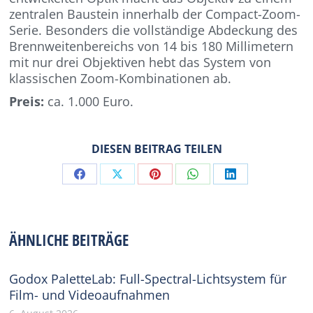
zentralen Baustein innerhalb der Compact-Zoom-
Serie. Besonders die vollständige Abdeckung des
Brennweitenbereichs von 14 bis 180 Millimetern
mit nur drei Objektiven hebt das System von
klassischen Zoom-Kombinationen ab.
Preis:
ca. 1.000 Euro.
DIESEN BEITRAG TEILEN
Share
Share
Share
Share
Share
on
on
on
on
on
Facebook
X
Pinterest
WhatsApp
LinkedIn
ÄHNLICHE BEITRÄGE
Godox PaletteLab: Full-Spectral-Lichtsystem für
Film- und Videoaufnahmen