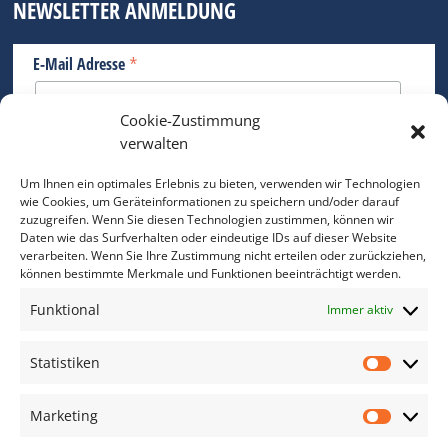
NEWSLETTER ANMELDUNG
*
E-Mail Adresse
Cookie-Zustimmung
Bitte geben Sie Ihre E-Mail Adresse ein.
verwalten
*
verpflichtend
Um Ihnen ein optimales Erlebnis zu bieten, verwenden wir Technologien
wie Cookies, um Geräteinformationen zu speichern und/oder darauf
zuzugreifen. Wenn Sie diesen Technologien zustimmen, können wir
Daten wie das Surfverhalten oder eindeutige IDs auf dieser Website
verarbeiten. Wenn Sie Ihre Zustimmung nicht erteilen oder zurückziehen,
können bestimmte Merkmale und Funktionen beeinträchtigt werden.
DAS FOTO PRAXIS LEXIKON
Funktional
Immer aktiv
www.foto-praxis-lexikon.de
Statistiken
Statis
DAS FOTO PORTAL AUF FACEBOOK
Marketing
Marke