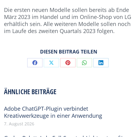
Die ersten neuen Modelle sollen bereits ab Ende
März 2023 im Handel und im Online-Shop von LG
erhältlich sein. Alle weiteren Modelle sollen noch
im Laufe des zweiten Quartals 2023 folgen.
DIESEN BEITRAG TEILEN
Share
Share
Share
Share
Share
on
on
on
on
on
Facebook
X
Pinterest
WhatsApp
LinkedIn
ÄHNLICHE BEITRÄGE
Adobe ChatGPT-Plugin verbindet
Kreativwerkzeuge in einer Anwendung
7. August 2026