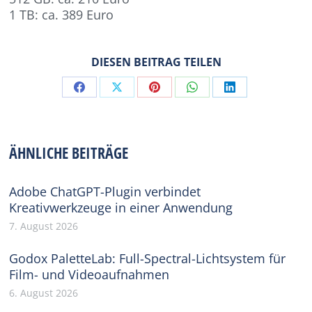
1 TB: ca. 389 Euro
DIESEN BEITRAG TEILEN
Share
Share
Share
Share
Share
on
on
on
on
on
Facebook
X
Pinterest
WhatsApp
LinkedIn
ÄHNLICHE BEITRÄGE
Adobe ChatGPT-Plugin verbindet
Kreativwerkzeuge in einer Anwendung
7. August 2026
Godox PaletteLab: Full-Spectral-Lichtsystem für
Film- und Videoaufnahmen
6. August 2026