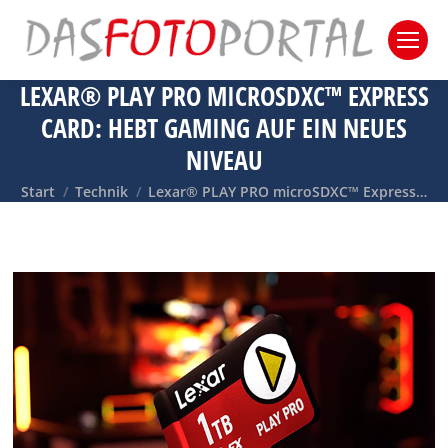
LEXAR® PLAY PRO MICROSDXC™ EXPRESS
CARD: HEBT GAMING AUF EIN NEUES
NIVEAU
Sie befinden sich hier:
Start
Technik
Lexar® PLAY PRO microSDXC™ Express…