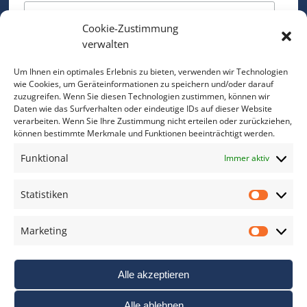
Cookie-Zustimmung
Bitte geben Sie Ihre E-Mail Adresse ein.
verwalten
*
verpflichtend
Um Ihnen ein optimales Erlebnis zu bieten, verwenden wir Technologien
wie Cookies, um Geräteinformationen zu speichern und/oder darauf
zuzugreifen. Wenn Sie diesen Technologien zustimmen, können wir
Daten wie das Surfverhalten oder eindeutige IDs auf dieser Website
verarbeiten. Wenn Sie Ihre Zustimmung nicht erteilen oder zurückziehen,
können bestimmte Merkmale und Funktionen beeinträchtigt werden.
DAS FOTO PRAXIS LEXIKON
Funktional
Immer aktiv
www.foto-praxis-lexikon.de
Statistiken
Statis
DAS FOTO PORTAL AUF FACEBOOK
Marketing
Marke
Alle akzeptieren
Alle ablehnen