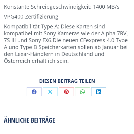
Konstante Schreibgeschwindigkeit: 1400 MB/s
VPG400-Zertifizierung
Kompatibilität Type A: Diese Karten sind
kompatibel mit Sony Kameras wie der Alpha 7RV,
7S III und Sony FX6.Die neuen CFexpress 4.0 Type
A und Type B Speicherkarten sollen ab Januar bei
den Lexar-Händlern in Deutschland und
Österreich erhältlich sein.
DIESEN BEITRAG TEILEN
Share
Share
Share
Share
Share
on
on
on
on
on
Facebook
X
Pinterest
WhatsApp
LinkedIn
ÄHNLICHE BEITRÄGE