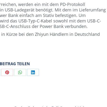
reichen, werden ein mit dem PD-Protokoll
in USB-Ladegerät benötigt. Mit dem im Lieferumfang
Power Bank einfach am Stativ befestigen. Um
m wird das USB-Typ-C-Kabel sowohl mit dem USB-C-
USB-C-Anschluss der Power Bank verbunden.
in Kürze bei den Zhiyun Händlern in Deutschland
 BEITRAG TEILEN
are
Share
Share
Share
on
on
on
Pinterest
WhatsApp
LinkedIn