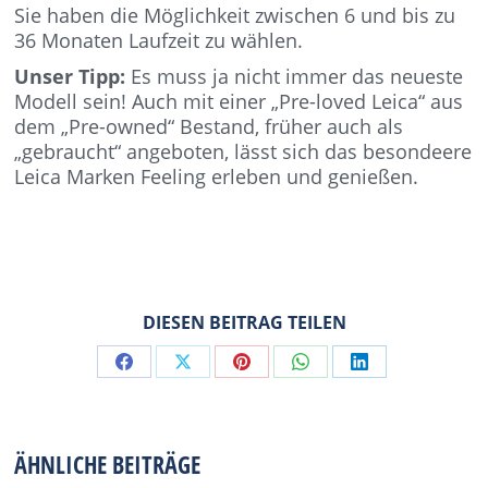
Sie haben die Möglichkeit zwischen 6 und bis zu
36 Monaten Laufzeit zu wählen.
Unser Tipp:
Es muss ja nicht immer das neueste
Modell sein! Auch mit einer „Pre-loved Leica“ aus
dem „Pre-owned“ Bestand, früher auch als
„gebraucht“ angeboten, lässt sich das besondeere
Leica Marken Feeling erleben und genießen.
DIESEN BEITRAG TEILEN
Share
Share
Share
Share
Share
on
on
on
on
on
Facebook
X
Pinterest
WhatsApp
LinkedIn
ÄHNLICHE BEITRÄGE