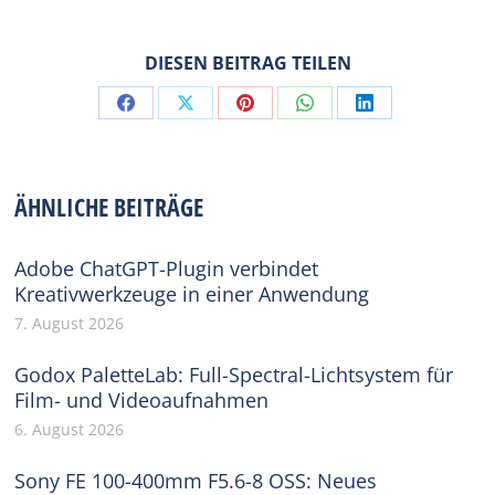
DIESEN BEITRAG TEILEN
Share
Share
Share
Share
Share
on
on
on
on
on
Facebook
X
Pinterest
WhatsApp
LinkedIn
ÄHNLICHE BEITRÄGE
Adobe ChatGPT-Plugin verbindet
Kreativwerkzeuge in einer Anwendung
7. August 2026
Godox PaletteLab: Full-Spectral-Lichtsystem für
Film- und Videoaufnahmen
6. August 2026
Sony FE 100-400mm F5.6-8 OSS: Neues