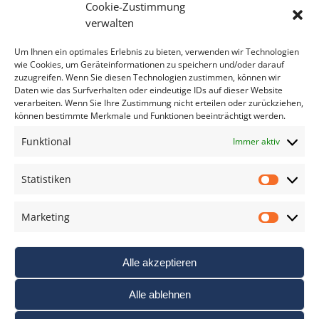
Cookie-Zustimmung
Bitte geben Sie Ihre E-Mail Adresse ein.
verwalten
*
verpflichtend
Um Ihnen ein optimales Erlebnis zu bieten, verwenden wir Technologien
wie Cookies, um Geräteinformationen zu speichern und/oder darauf
zuzugreifen. Wenn Sie diesen Technologien zustimmen, können wir
Daten wie das Surfverhalten oder eindeutige IDs auf dieser Website
verarbeiten. Wenn Sie Ihre Zustimmung nicht erteilen oder zurückziehen,
können bestimmte Merkmale und Funktionen beeinträchtigt werden.
DAS FOTO PRAXIS LEXIKON
Funktional
Immer aktiv
www.foto-praxis-lexikon.de
Statistiken
Statis
DAS FOTO PORTAL AUF FACEBOOK
Marketing
Marke
Alle akzeptieren
Alle ablehnen