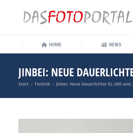
HOME
NEWS
HOME
NEWS
JINBEI: NEUE DAUERLICHT
Sie befinden sich hier:
Start
Technik
Jinbei: Neue Dauerlichter EL-300 und