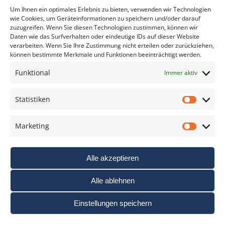
*
verpflichtend
Um Ihnen ein optimales Erlebnis zu bieten, verwenden wir Technologien
wie Cookies, um Geräteinformationen zu speichern und/oder darauf
zuzugreifen. Wenn Sie diesen Technologien zustimmen, können wir
Daten wie das Surfverhalten oder eindeutige IDs auf dieser Website
verarbeiten. Wenn Sie Ihre Zustimmung nicht erteilen oder zurückziehen,
können bestimmte Merkmale und Funktionen beeinträchtigt werden.
DAS FOTO PRAXIS LEXIKON
Funktional
Immer aktiv
www.foto-praxis-lexikon.de
Statistiken
Statis
DAS FOTO PORTAL AUF FACEBOOK
Marketing
Marke
Alle akzeptieren
Alle ablehnen
Einstellungen speichern
Nutzungsbedigungen / AGB’s
Impressum
Datenschutz