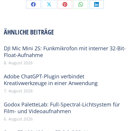
Share
Share
Share
Share
Share
on
on
on
on
on
Facebook
X
Pinterest
WhatsApp
LinkedIn
ÄHNLICHE BEITRÄGE
DJI Mic Mini 2S: Funkmikrofon mit interner 32-Bit-
Float-Aufnahme
8. August 2026
Adobe ChatGPT-Plugin verbindet
Kreativwerkzeuge in einer Anwendung
7. August 2026
Godox PaletteLab: Full-Spectral-Lichtsystem für
Film- und Videoaufnahmen
6. August 2026