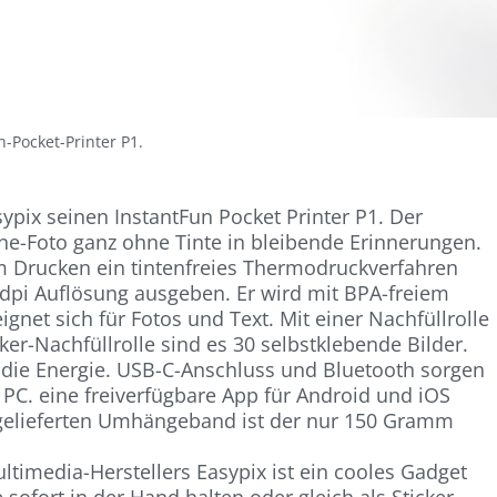
n-Pocket-Printer P1.
sypix seinen InstantFun Pocket Printer P1. Der
ne-Foto ganz ohne Tinte in bleibende Erinnerungen.
 Drucken ein tintenfreies Thermodruckverfahren
dpi Auflösung ausgeben. Er wird mit BPA-freiem
ignet sich für Fotos und Text. Mit einer Nachfüllrolle
ker-Nachfüllrolle sind es 30 selbstklebende Bilder.
t die Energie. USB-C-Anschluss und Bluetooth sorgen
C. eine freiverfügbare App für Android und iOS
tgelieferten Umhängeband ist der nur 150 Gramm
ltimedia-Herstellers Easypix ist ein cooles Gadget
sofort in der Hand halten oder gleich als Sticker