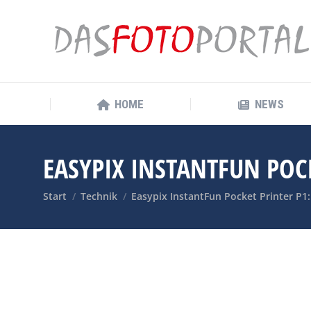
HOME
NEWS
HOME
NEWS
EASYPIX INSTANTFUN POCK
Sie befinden sich hier:
Start
Technik
Easypix InstantFun Pocket Printer P1