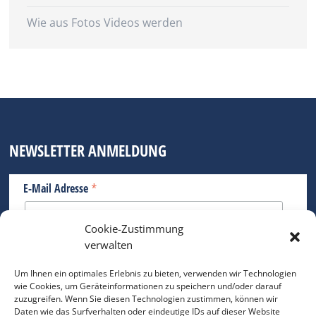
Wie aus Fotos Videos werden
NEWSLETTER ANMELDUNG
*
E-Mail Adresse
Cookie-Zustimmung
Bitte geben Sie Ihre E-Mail Adresse ein.
verwalten
*
verpflichtend
Um Ihnen ein optimales Erlebnis zu bieten, verwenden wir Technologien
wie Cookies, um Geräteinformationen zu speichern und/oder darauf
zuzugreifen. Wenn Sie diesen Technologien zustimmen, können wir
Daten wie das Surfverhalten oder eindeutige IDs auf dieser Website