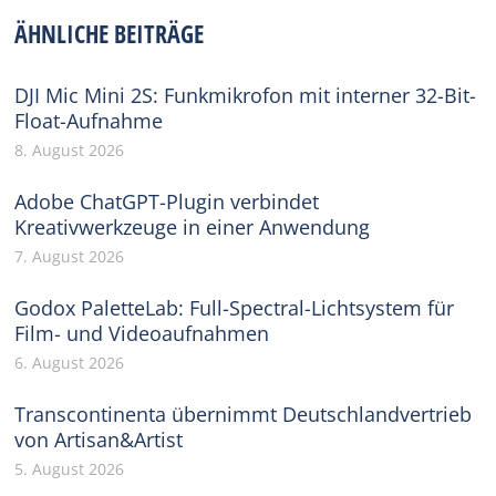
Facebook
X
Pinterest
WhatsApp
LinkedIn
ÄHNLICHE BEITRÄGE
DJI Mic Mini 2S: Funkmikrofon mit interner 32-Bit-
Float-Aufnahme
8. August 2026
Adobe ChatGPT-Plugin verbindet
Kreativwerkzeuge in einer Anwendung
7. August 2026
Godox PaletteLab: Full-Spectral-Lichtsystem für
Film- und Videoaufnahmen
6. August 2026
Transcontinenta übernimmt Deutschlandvertrieb
von Artisan&Artist
5. August 2026