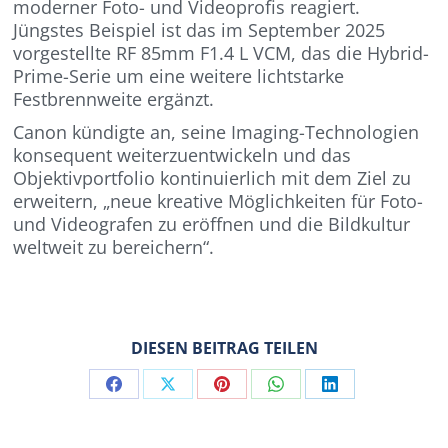
moderner Foto- und Videoprofis reagiert.
Jüngstes Beispiel ist das im September 2025
vorgestellte RF 85mm F1.4 L VCM, das die Hybrid-
Prime-Serie um eine weitere lichtstarke
Festbrennweite ergänzt.
Canon kündigte an, seine Imaging-Technologien
konsequent weiterzuentwickeln und das
Objektivportfolio kontinuierlich mit dem Ziel zu
erweitern, „neue kreative Möglichkeiten für Foto-
und Videografen zu eröffnen und die Bildkultur
weltweit zu bereichern“.
DIESEN BEITRAG TEILEN
Share
Share
Share
Share
Share
on
on
on
on
on