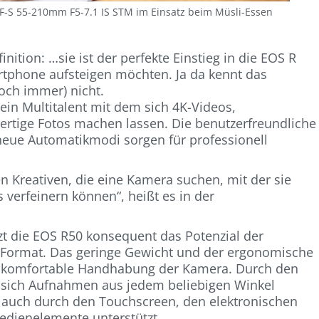
F-S 55-210mm F5-7.1 IS STM im Einsatz beim Müsli-Essen
inition: …sie ist der perfekte Einstieg in die EOS R
rtphone aufsteigen möchten. Ja da kennt das
ch immer) nicht.
 ein Multitalent mit dem sich 4K-Videos,
tige Fotos machen lassen. Die benutzerfreundliche
neue Automatikmodi sorgen für professionell
en Kreativen, die eine Kamera suchen, mit der sie
s verfeinern können“, heißt es in der
zt die EOS R50 konsequent das Potenzial der
-Format. Das geringe Gewicht und der ergonomische
nd komfortable Handhabung der Kamera. Durch den
 sich Aufnahmen aus jedem beliebigen Winkel
auch durch den Touchscreen, den elektronischen
edienelemente unterstützt.