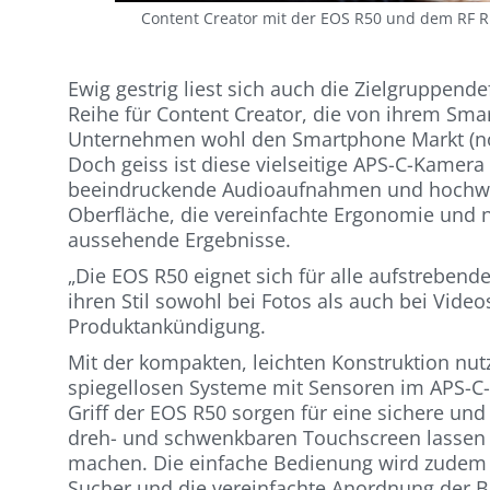
Content Creator mit der EOS R50 und dem RF R
Ewig gestrig liest sich auch die Zielgruppendef
Reihe für Content Creator, die von ihrem Sma
Unternehmen wohl den Smartphone Markt (no
Doch geiss ist diese vielseitige APS-C-Kamera
beeindruckende Audioaufnahmen und hochwer
Oberfläche, die vereinfachte Ergonomie und 
aussehende Ergebnisse.
„Die EOS R50 eignet sich für alle aufstrebend
ihren Stil sowohl bei Fotos als auch bei Video
Produktankündigung.
Mit der kompakten, leichten Konstruktion nut
spiegellosen Systeme mit Sensoren im APS-C
Griff der EOS R50 sorgen für eine sichere u
dreh- und schwenkbaren Touchscreen lassen
machen. Die einfache Bedienung wird zudem 
Sucher und die vereinfachte Anordnung der B