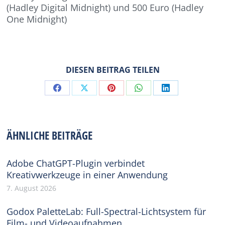
(Hadley Digital Midnight) und 500 Euro (Hadley
One Midnight)
DIESEN BEITRAG TEILEN
Share
Share
Share
Share
Share
on
on
on
on
on
Facebook
X
Pinterest
WhatsApp
LinkedIn
ÄHNLICHE BEITRÄGE
Adobe ChatGPT-Plugin verbindet
Kreativwerkzeuge in einer Anwendung
7. August 2026
Godox PaletteLab: Full-Spectral-Lichtsystem für
Film- und Videoaufnahmen