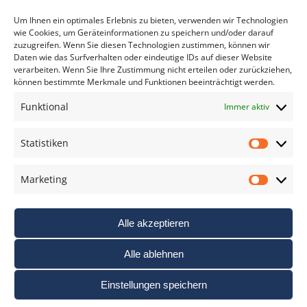
*
verpflichtend
Um Ihnen ein optimales Erlebnis zu bieten, verwenden wir Technologien
wie Cookies, um Geräteinformationen zu speichern und/oder darauf
zuzugreifen. Wenn Sie diesen Technologien zustimmen, können wir
Daten wie das Surfverhalten oder eindeutige IDs auf dieser Website
verarbeiten. Wenn Sie Ihre Zustimmung nicht erteilen oder zurückziehen,
können bestimmte Merkmale und Funktionen beeinträchtigt werden.
DAS FOTO PRAXIS LEXIKON
Funktional
Immer aktiv
www.foto-praxis-lexikon.de
Statistiken
Statis
DAS FOTO PORTAL AUF FACEBOOK
Marketing
Marke
Alle akzeptieren
Alle ablehnen
Einstellungen speichern