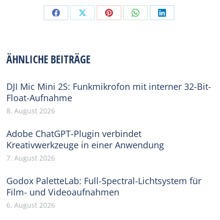
Share
Share
Share
Share
Share
on
on
on
on
on
Facebook
X
Pinterest
WhatsApp
LinkedIn
ÄHNLICHE BEITRÄGE
DJI Mic Mini 2S: Funkmikrofon mit interner 32-Bit-
Float-Aufnahme
8. August 2026
Adobe ChatGPT-Plugin verbindet
Kreativwerkzeuge in einer Anwendung
7. August 2026
Godox PaletteLab: Full-Spectral-Lichtsystem für
Film- und Videoaufnahmen
6. August 2026