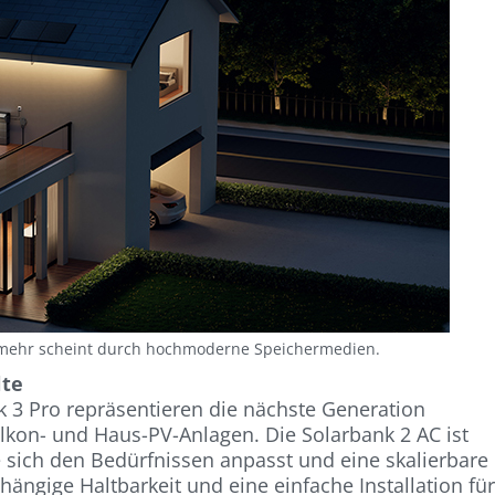
 mehr scheint durch hochmoderne Speichermedien.
lte
 3 Pro repräsentieren die nächste Generation
alkon- und Haus-PV-Anlagen. Die Solarbank 2 AC ist
e sich den Bedürfnissen anpasst und eine skalierbare
hängige Haltbarkeit und eine einfache Installation fü