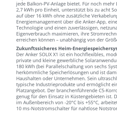
jede Balkon-PV-Anlage bietet. Für noch mehr Le
2,7 kWh pro Einheit, unterstützt bis zu acht
auf über 16 kWh ohne zusätzliche Verkabelung
Energiemanagement über die Anker-App, eine s
Technologie und einen zuverlässigen, netzun
Eigenverbrauch maximieren, ihre Stromrechn
erreichen können – unabhängig von der Größe
Zukunftssicheres Heim-Energiespeichers
Der Anker SOLIX X1 ist ein hochflexibles, mo
private und kleine gewerbliche Solaranwendun
180 kWh (bei Parallelschaltung von sechs Sys
herkömmliche Speicherlösungen und ist damit
Haushalten oder Unternehmen. Sein ultraschla
typische Industrieprodukte und ermöglicht ei
Platzangebot. Der branchenführende C5-Korro
genug für den Einsatz in Küstengebieten ist. Di
im Außenbereich von -20°C bis +55°C, arbeitet
10 ms-Notstromschalter für nahtlose Notstrom