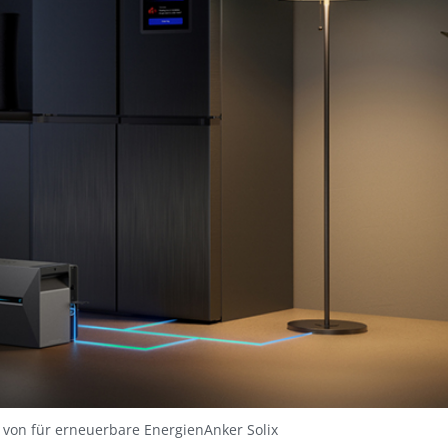
on für erneuerbare EnergienAnker Solix