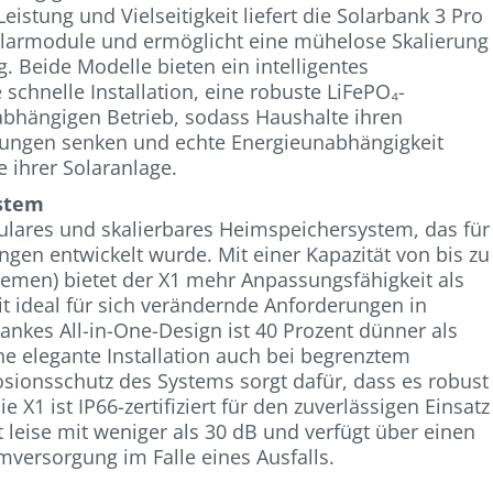
istung und Vielseitigkeit liefert die Solarbank 3 Pro
 Solarmodule und ermöglicht eine mühelose Skalierung
. Beide Modelle bieten ein intelligentes
chnelle Installation, eine robuste LiFePO₄-
abhängigen Betrieb, sodass Haushalte ihren
ungen senken und echte Energieunabhängigkeit
 ihrer Solaranlage.
ystem
dulares und skalierbares Heimspeichersystem, das für
gen entwickelt wurde. Mit einer Kapazität von bis zu
temen) bietet der X1 mehr Anpassungsfähigkeit als
 ideal für sich verändernde Anforderungen in
nkes All-in-One-Design ist 40 Prozent dünner als
ne elegante Installation auch bei begrenztem
sionsschutz des Systems sorgt dafür, dass es robust
e X1 ist IP66-zertifiziert für den zuverlässigen Einsatz
 leise mit weniger als 30 dB und verfügt über einen
versorgung im Falle eines Ausfalls.