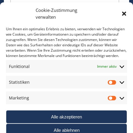
Cookie-Zustimmung
Bitte geben Sie Ihre E-Mail Adresse ein.
verwalten
*
verpflichtend
Um Ihnen ein optimales Erlebnis zu bieten, verwenden wir Technologien
wie Cookies, um Geräteinformationen zu speichern und/oder darauf
zuzugreifen. Wenn Sie diesen Technologien zustimmen, können wir
Daten wie das Surfverhalten oder eindeutige IDs auf dieser Website
verarbeiten. Wenn Sie Ihre Zustimmung nicht erteilen oder zurückziehen,
können bestimmte Merkmale und Funktionen beeinträchtigt werden.
DAS FOTO PRAXIS LEXIKON
Funktional
Immer aktiv
www.foto-praxis-lexikon.de
Statistiken
Statis
DAS FOTO PORTAL AUF FACEBOOK
Marketing
Marke
Alle akzeptieren
Alle ablehnen