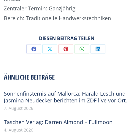
Zentraler Termin: Ganzjährig
Bereich: Traditionelle Handwerkstechniken
DIESEN BEITRAG TEILEN
Share
Share
Share
Share
Share
on
on
on
on
on
Facebook
X
Pinterest
WhatsApp
LinkedIn
ÄHNLICHE BEITRÄGE
Sonnenfinsternis auf Mallorca: Harald Lesch und
Jasmina Neudecker berichten im ZDF live vor Ort.
7. August 2026
Taschen Verlag: Darren Almond – Fullmoon
4. August 2026