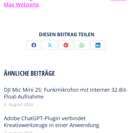
Max Webseite
.
DIESEN BEITRAG TEILEN
Share
Share
Share
Share
Share
on
on
on
on
on
Facebook
X
Pinterest
WhatsApp
LinkedIn
ÄHNLICHE BEITRÄGE
DJI Mic Mini 2S: Funkmikrofon mit interner 32-Bit-
Float-Aufnahme
8. August 2026
Adobe ChatGPT-Plugin verbindet
Kreativwerkzeuge in einer Anwendung
7. August 2026