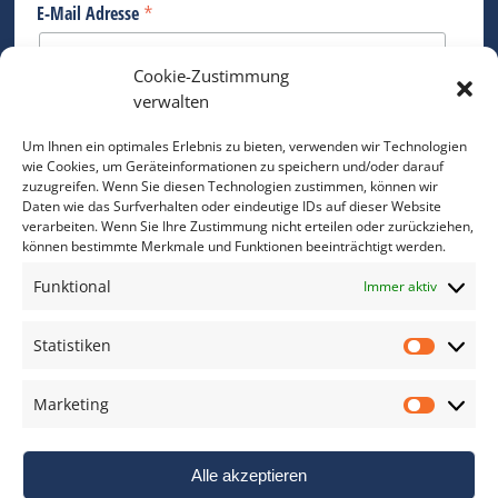
*
E-Mail Adresse
Cookie-Zustimmung
Bitte geben Sie Ihre E-Mail Adresse ein.
verwalten
*
verpflichtend
Um Ihnen ein optimales Erlebnis zu bieten, verwenden wir Technologien
wie Cookies, um Geräteinformationen zu speichern und/oder darauf
zuzugreifen. Wenn Sie diesen Technologien zustimmen, können wir
Daten wie das Surfverhalten oder eindeutige IDs auf dieser Website
verarbeiten. Wenn Sie Ihre Zustimmung nicht erteilen oder zurückziehen,
können bestimmte Merkmale und Funktionen beeinträchtigt werden.
DAS FOTO PRAXIS LEXIKON
Funktional
Immer aktiv
www.foto-praxis-lexikon.de
Statistiken
Statis
DAS FOTO PORTAL AUF FACEBOOK
Marketing
Marke
Alle akzeptieren