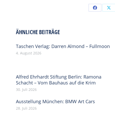
Share
Sh
on
on
Facebook
X
ÄHNLICHE BEITRÄGE
Taschen Verlag: Darren Almond – Fullmoon
4. August 2026
Alfred Ehrhardt Stiftung Berlin: Ramona
Schacht – Vom Bauhaus auf die Krim
30. Juli 2026
Ausstellung München: BMW Art Cars
28. Juli 2026