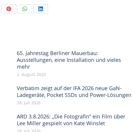
are
Share
Share
Share
on
on
on
Pinterest
WhatsApp
LinkedIn
65. Jahrestag Berliner Mauerbau:
Ausstellungen, eine Installation und vieles
mehr
2. August 2026
Verbatim zeigt auf der IFA 2026 neue GaN-
Ladegeräte, Pocket SSDs und Power-Lösungen
28. Juli 2026
ARD 3.8.2026: „Die Fotografin“ ein Film über
Lee Miller gespielt von Kate Winslet
28. Juli 2026