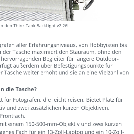
in den Think Tank BackLight v2 26L.
ografen aller Erfahrungsniveaus, von Hobbyisten bis
ign der Tasche maximiert den Stauraum, ohne den
 hervorragenden Begleiter für längere Outdoor-
erfügt außerdem über Befestigungspunkte für
er Tasche weiter erhöht und sie an eine Vielzahl von
in die Tasche?
 für Fotografen, die leicht reisen. Bietet Platz für
v und zwei zusätzlichen kurzen Objektiven.
Frontfach.
a mit einem 150-500-mm-Objektiv und zwei kurzen
genes Fach für ein 13-Zoll-Laptop und ein 10-Zoll-