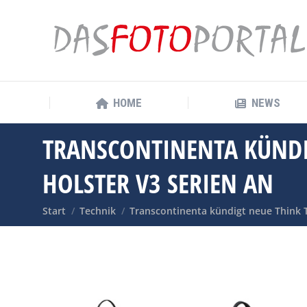
HOME
NEWS
HOME
NEWS
TRANSCONTINENTA KÜNDIG
HOLSTER V3 SERIEN AN
Sie befinden sich hier:
Start
Technik
Transcontinenta kündigt neue Think