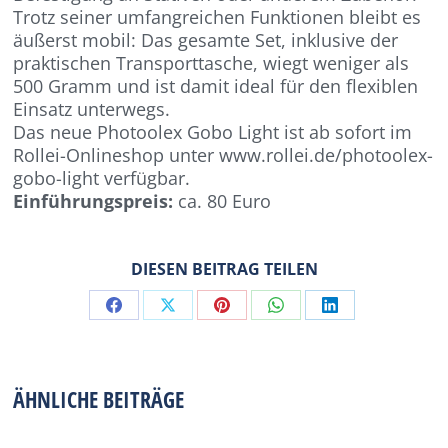
Trotz seiner umfangreichen Funktionen bleibt es
äußerst mobil: Das gesamte Set, inklusive der
praktischen Transporttasche, wiegt weniger als
500 Gramm und ist damit ideal für den flexiblen
Einsatz unterwegs.
Das neue Photoolex Gobo Light ist ab sofort im
Rollei-Onlineshop unter www.rollei.de/photoolex-
gobo-light verfügbar.
Einführungspreis:
ca. 80 Euro
DIESEN BEITRAG TEILEN
Share
Share
Share
Share
Share
on
on
on
on
on
Facebook
X
Pinterest
WhatsApp
LinkedIn
ÄHNLICHE BEITRÄGE