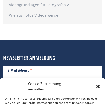
Videogrundlagen für Fotografen V
Wie aus Fotos Videos werden
NEWSLETTER ANMELDUNG
*
E-Mail Adresse
Cookie-Zustimmung
Bitte geben Sie Ihre E-Mail Adresse ein.
verwalten
*
verpflichtend
Um Ihnen ein optimales Erlebnis zu bieten, verwenden wir Technologien
wie Cookies, um Geräteinformationen zu speichern und/oder darauf