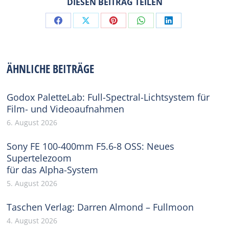
DIESEN BEITRAG TEILEN
Share
Share
Share
Share
Share
on
on
on
on
on
Facebook
X
Pinterest
WhatsApp
LinkedIn
ÄHNLICHE BEITRÄGE
Godox PaletteLab: Full-Spectral-Lichtsystem für
Film- und Videoaufnahmen
6. August 2026
Sony FE 100-400mm F5.6-8 OSS: Neues
Supertelezoom
für das Alpha-System
5. August 2026
Taschen Verlag: Darren Almond – Fullmoon
4. August 2026