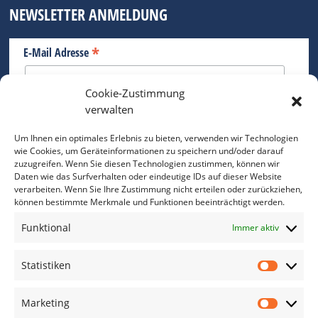
NEWSLETTER ANMELDUNG
*
E-Mail Adresse
Cookie-Zustimmung
Bitte geben Sie Ihre E-Mail Adresse ein.
verwalten
*
verpflichtend
Um Ihnen ein optimales Erlebnis zu bieten, verwenden wir Technologien
wie Cookies, um Geräteinformationen zu speichern und/oder darauf
zuzugreifen. Wenn Sie diesen Technologien zustimmen, können wir
Daten wie das Surfverhalten oder eindeutige IDs auf dieser Website
verarbeiten. Wenn Sie Ihre Zustimmung nicht erteilen oder zurückziehen,
können bestimmte Merkmale und Funktionen beeinträchtigt werden.
DAS FOTO PRAXIS LEXIKON
Funktional
Immer aktiv
www.foto-praxis-lexikon.de
Statistiken
Statis
DAS FOTO PORTAL AUF FACEBOOK
Marketing
Marke