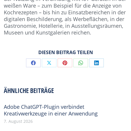
weißen Ware – zum Beispiel für die Anzeige von
Kochrezepten – bis hin zu Einsatzbereichen in der
digitalen Beschilderung, als Werbeflächen, in der
Gastronomie, Hotellerie, in Ausstellungsräumen,
Museen und Kunstgalerien reichen.
DIESEN BEITRAG TEILEN
Share
Share
Share
Share
Share
on
on
on
on
on
Facebook
X
Pinterest
WhatsApp
LinkedIn
ÄHNLICHE BEITRÄGE
Adobe ChatGPT-Plugin verbindet
Kreativwerkzeuge in einer Anwendung
7. August 2026