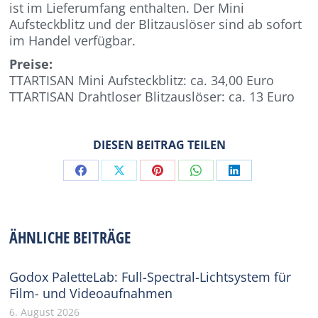
ist im Lieferumfang enthalten. Der Mini
Aufsteckblitz und der Blitzauslöser sind ab sofort
im Handel verfügbar.
Preise:
TTARTISAN Mini Aufsteckblitz: ca. 34,00 Euro
TTARTISAN Drahtloser Blitzauslöser: ca. 13 Euro
DIESEN BEITRAG TEILEN
Share
Share
Share
Share
Share
on
on
on
on
on
Facebook
X
Pinterest
WhatsApp
LinkedIn
ÄHNLICHE BEITRÄGE
Godox PaletteLab: Full-Spectral-Lichtsystem für
Film- und Videoaufnahmen
6. August 2026