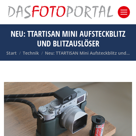
NEU: TTARTISAN MINI AUFSTECKBLITZ
UND BLITZAUSLÖSER
Sie befinden sich hier:
Start
Technik
Neu: TTARTISAN Mini Aufsteckblitz und…