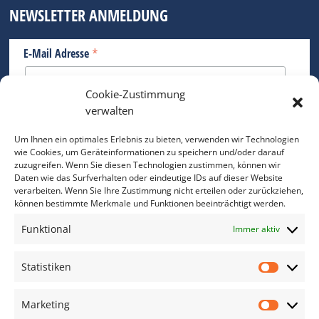
NEWSLETTER ANMELDUNG
*
E-Mail Adresse
Cookie-Zustimmung
Bitte geben Sie Ihre E-Mail Adresse ein.
verwalten
*
verpflichtend
Um Ihnen ein optimales Erlebnis zu bieten, verwenden wir Technologien
wie Cookies, um Geräteinformationen zu speichern und/oder darauf
zuzugreifen. Wenn Sie diesen Technologien zustimmen, können wir
Daten wie das Surfverhalten oder eindeutige IDs auf dieser Website
verarbeiten. Wenn Sie Ihre Zustimmung nicht erteilen oder zurückziehen,
können bestimmte Merkmale und Funktionen beeinträchtigt werden.
DAS FOTO PRAXIS LEXIKON
Funktional
Immer aktiv
www.foto-praxis-lexikon.de
Statistiken
Statis
DAS FOTO PORTAL AUF FACEBOOK
Marketing
Marke