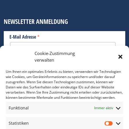
NEWSLETTER ANMELDUNG
*
E-Mail Adresse
Cookie-Zustimmung
Bitte geben Sie Ihre E-Mail Adresse ein.
verwalten
*
verpflichtend
Um Ihnen ein optimales Erlebnis zu bieten, verwenden wir Technologien
wie Cookies, um Geräteinformationen zu speichern und/oder darauf
zuzugreifen. Wenn Sie diesen Technologien zustimmen, können wir
Daten wie das Surfverhalten oder eindeutige IDs auf dieser Website
verarbeiten. Wenn Sie Ihre Zustimmung nicht erteilen oder zurückziehen,
können bestimmte Merkmale und Funktionen beeinträchtigt werden.
DAS FOTO PRAXIS LEXIKON
Funktional
Immer aktiv
www.foto-praxis-lexikon.de
Statistiken
Statis