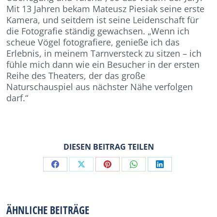
Mit 13 Jahren bekam Mateusz Piesiak seine erste
Kamera, und seitdem ist seine Leidenschaft für
die Fotografie ständig gewachsen. „Wenn ich
scheue Vögel fotografiere, genieße ich das
Erlebnis, in meinem Tarnversteck zu sitzen – ich
fühle mich dann wie ein Besucher in der ersten
Reihe des Theaters, der das große
Naturschauspiel aus nächster Nähe verfolgen
darf.“
DIESEN BEITRAG TEILEN
Share
Share
Share
Share
Share
on
on
on
on
on
Facebook
X
Pinterest
WhatsApp
LinkedIn
ÄHNLICHE BEITRÄGE