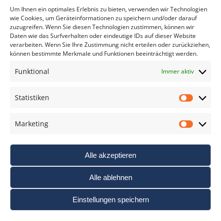
*
verpflichtend
Um Ihnen ein optimales Erlebnis zu bieten, verwenden wir Technologien
wie Cookies, um Geräteinformationen zu speichern und/oder darauf
zuzugreifen. Wenn Sie diesen Technologien zustimmen, können wir
Daten wie das Surfverhalten oder eindeutige IDs auf dieser Website
verarbeiten. Wenn Sie Ihre Zustimmung nicht erteilen oder zurückziehen,
können bestimmte Merkmale und Funktionen beeinträchtigt werden.
DAS FOTO PRAXIS LEXIKON
Funktional
Immer aktiv
www.foto-praxis-lexikon.de
Statistiken
Statis
DAS FOTO PORTAL AUF FACEBOOK
Marketing
Marke
Alle akzeptieren
Alle ablehnen
Einstellungen speichern
Nutzungsbedigungen / AGB’s
Impressum
Datenschutz