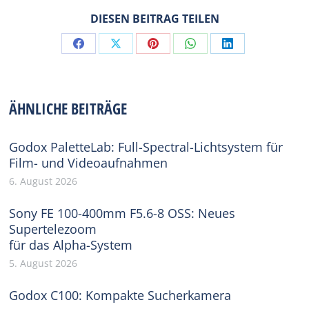
DIESEN BEITRAG TEILEN
Share
Share
Share
Share
Share
on
on
on
on
on
Facebook
X
Pinterest
WhatsApp
LinkedIn
ÄHNLICHE BEITRÄGE
Godox PaletteLab: Full-Spectral-Lichtsystem für
Film- und Videoaufnahmen
6. August 2026
Sony FE 100-400mm F5.6-8 OSS: Neues
Supertelezoom
für das Alpha-System
5. August 2026
Godox C100: Kompakte Sucherkamera