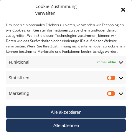
Cookie-Zustimmung
Bitte geben Sie Ihre E-Mail Adresse ein.
verwalten
*
verpflichtend
Um Ihnen ein optimales Erlebnis zu bieten, verwenden wir Technologien
wie Cookies, um Geräteinformationen zu speichern und/oder darauf
zuzugreifen. Wenn Sie diesen Technologien zustimmen, können wir
Daten wie das Surfverhalten oder eindeutige IDs auf dieser Website
verarbeiten. Wenn Sie Ihre Zustimmung nicht erteilen oder zurückziehen,
können bestimmte Merkmale und Funktionen beeinträchtigt werden.
DAS FOTO PRAXIS LEXIKON
Funktional
Immer aktiv
www.foto-praxis-lexikon.de
Statistiken
Statis
DAS FOTO PORTAL AUF FACEBOOK
Marketing
Marke
Alle akzeptieren
Alle ablehnen