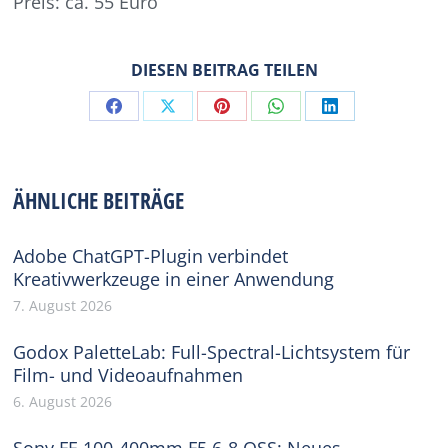
Preis: ca. 55 Euro
DIESEN BEITRAG TEILEN
Share
Share
Share
Share
Share
on
on
on
on
on
Facebook
X
Pinterest
WhatsApp
LinkedIn
ÄHNLICHE BEITRÄGE
Adobe ChatGPT-Plugin verbindet
Kreativwerkzeuge in einer Anwendung
7. August 2026
Godox PaletteLab: Full-Spectral-Lichtsystem für
Film- und Videoaufnahmen
6. August 2026
Sony FE 100-400mm F5.6-8 OSS: Neues