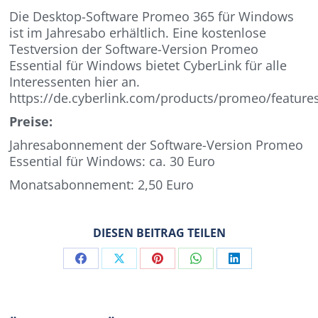
Die Desktop-Software Promeo 365 für Windows
ist im Jahresabo erhältlich. Eine kostenlose
Testversion der Software-Version Promeo
Essential für Windows bietet CyberLink für alle
Interessenten hier an.
https://de.cyberlink.com/products/promeo/feature
Preise:
Jahresabonnement der Software-Version Promeo
Essential für Windows: ca. 30 Euro
Monatsabonnement: 2,50 Euro
DIESEN BEITRAG TEILEN
Share
Share
Share
Share
Share
on
on
on
on
on
Facebook
X
Pinterest
WhatsApp
LinkedIn