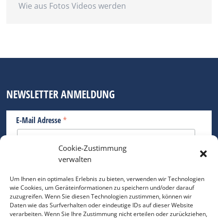
Wie aus Fotos Videos werden
NEWSLETTER ANMELDUNG
*
E-Mail Adresse
Cookie-Zustimmung
Bitte geben Sie Ihre E-Mail Adresse ein.
verwalten
*
verpflichtend
Um Ihnen ein optimales Erlebnis zu bieten, verwenden wir Technologien
wie Cookies, um Geräteinformationen zu speichern und/oder darauf
zuzugreifen. Wenn Sie diesen Technologien zustimmen, können wir
Daten wie das Surfverhalten oder eindeutige IDs auf dieser Website
verarbeiten. Wenn Sie Ihre Zustimmung nicht erteilen oder zurückziehen,