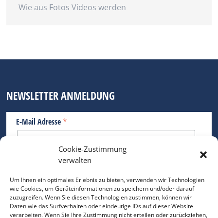
Wie aus Fotos Videos werden
NEWSLETTER ANMELDUNG
*
E-Mail Adresse
Cookie-Zustimmung
Bitte geben Sie Ihre E-Mail Adresse ein.
verwalten
*
verpflichtend
Um Ihnen ein optimales Erlebnis zu bieten, verwenden wir Technologien
wie Cookies, um Geräteinformationen zu speichern und/oder darauf
zuzugreifen. Wenn Sie diesen Technologien zustimmen, können wir
Daten wie das Surfverhalten oder eindeutige IDs auf dieser Website
verarbeiten. Wenn Sie Ihre Zustimmung nicht erteilen oder zurückziehen,