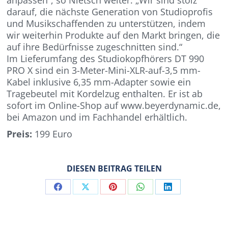
darauf, die nächste Generation von Studioprofis
und Musikschaffenden zu unterstützen, indem
wir weiterhin Produkte auf den Markt bringen, die
auf ihre Bedürfnisse zugeschnitten sind.“
Im Lieferumfang des Studiokopfhörers DT 990
PRO X sind ein 3-Meter-Mini-XLR-auf-3,5 mm-
Kabel inklusive 6,35 mm-Adapter sowie ein
Tragebeutel mit Kordelzug enthalten. Er ist ab
sofort im Online-Shop auf www.beyerdynamic.de,
bei Amazon und im Fachhandel erhältlich.
Preis:
199 Euro
DIESEN BEITRAG TEILEN
Share
Share
Share
Share
Share
on
on
on
on
on
Facebook
X
Pinterest
WhatsApp
LinkedIn