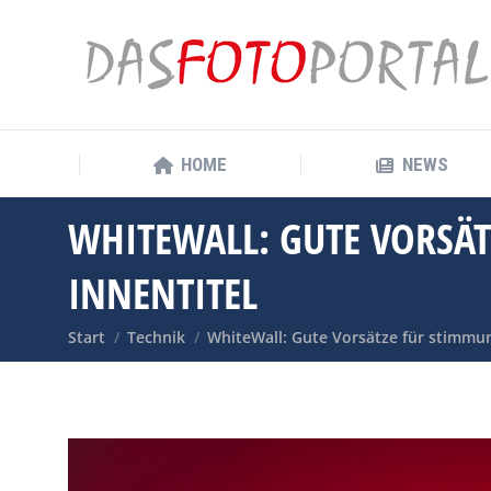
HOME
NEWS
HOME
NEWS
WHITEWALL: GUTE VORSÄ
INNENTITEL
Sie befinden sich hier:
Start
Technik
WhiteWall: Gute Vorsätze für stimmu