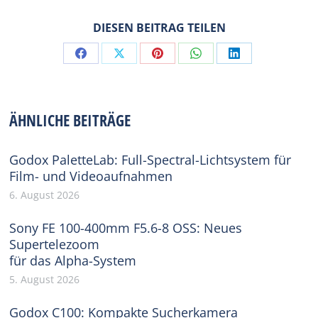
DIESEN BEITRAG TEILEN
Share
Share
Share
Share
Share
on
on
on
on
on
Facebook
X
Pinterest
WhatsApp
LinkedIn
ÄHNLICHE BEITRÄGE
Godox PaletteLab: Full-Spectral-Lichtsystem für
Film- und Videoaufnahmen
6. August 2026
Sony FE 100-400mm F5.6-8 OSS: Neues
Supertelezoom
für das Alpha-System
5. August 2026
Godox C100: Kompakte Sucherkamera