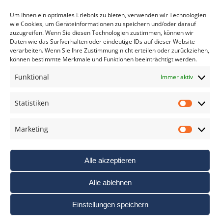
*
verpflichtend
Um Ihnen ein optimales Erlebnis zu bieten, verwenden wir Technologien
wie Cookies, um Geräteinformationen zu speichern und/oder darauf
zuzugreifen. Wenn Sie diesen Technologien zustimmen, können wir
Daten wie das Surfverhalten oder eindeutige IDs auf dieser Website
verarbeiten. Wenn Sie Ihre Zustimmung nicht erteilen oder zurückziehen,
können bestimmte Merkmale und Funktionen beeinträchtigt werden.
DAS FOTO PRAXIS LEXIKON
Funktional
Immer aktiv
www.foto-praxis-lexikon.de
Statistiken
Statis
DAS FOTO PORTAL AUF FACEBOOK
Marketing
Marke
Alle akzeptieren
Alle ablehnen
Einstellungen speichern