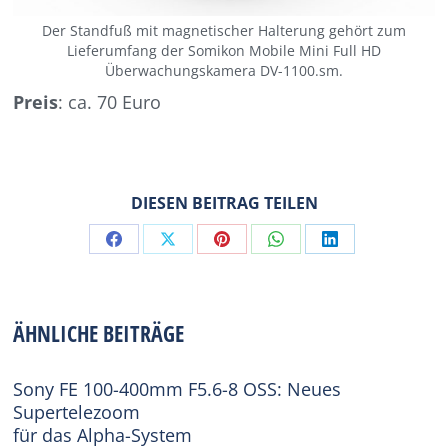
Der Standfuß mit magnetischer Halterung gehört zum
Lieferumfang der Somikon Mobile Mini Full HD
Überwachungskamera DV-1100.sm.
Preis
: ca. 70 Euro
DIESEN BEITRAG TEILEN
Share
Share
Share
Share
Share
on
on
on
on
on
Facebook
X
Pinterest
WhatsApp
LinkedIn
ÄHNLICHE BEITRÄGE
Sony FE 100-400mm F5.6-8 OSS: Neues
Supertelezoom
für das Alpha-System