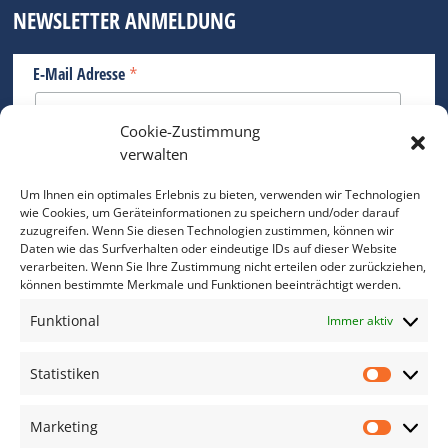
NEWSLETTER ANMELDUNG
*
E-Mail Adresse
Cookie-Zustimmung
Bitte geben Sie Ihre E-Mail Adresse ein.
verwalten
*
verpflichtend
Um Ihnen ein optimales Erlebnis zu bieten, verwenden wir Technologien
wie Cookies, um Geräteinformationen zu speichern und/oder darauf
zuzugreifen. Wenn Sie diesen Technologien zustimmen, können wir
Daten wie das Surfverhalten oder eindeutige IDs auf dieser Website
verarbeiten. Wenn Sie Ihre Zustimmung nicht erteilen oder zurückziehen,
können bestimmte Merkmale und Funktionen beeinträchtigt werden.
DAS FOTO PRAXIS LEXIKON
Funktional
Immer aktiv
www.foto-praxis-lexikon.de
Statistiken
Statis
DAS FOTO PORTAL AUF FACEBOOK
Marketing
Marke