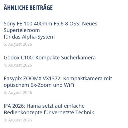
Facebook
X
Pinterest
WhatsApp
LinkedIn
ÄHNLICHE BEITRÄGE
Sony FE 100-400mm F5.6-8 OSS: Neues
Supertelezoom
für das Alpha-System
5. August 2026
Godox C100: Kompakte Sucherkamera
4. August 2026
Easypix ZOOMX VX1372: Kompaktkamera mit
optischem 6x-Zoom und WiFi
4. August 2026
IFA 2026: Hama setzt auf einfache
Bedienkonzepte für vernetzte Technik
3. August 2026