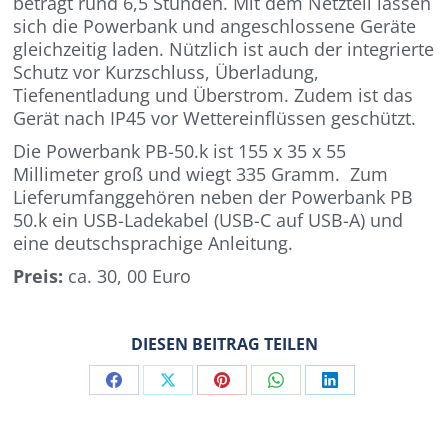
beträgt rund 6,5 Stunden. Mit dem Netzteil lassen
sich die Powerbank und angeschlossene Geräte
gleichzeitig laden. Nützlich ist auch der integrierte
Schutz vor Kurzschluss, Überladung,
Tiefenentladung und Überstrom. Zudem ist das
Gerät nach IP45 vor Wettereinflüssen geschützt.
Die Powerbank PB-50.k ist 155 x 35 x 55
Millimeter groß und wiegt 335 Gramm. Zum
Lieferumfanggehören neben der Powerbank PB
50.k ein USB-Ladekabel (USB-C auf USB-A) und
eine deutschsprachige Anleitung.
Preis:
ca. 30, 00 Euro
DIESEN BEITRAG TEILEN
Share
Share
Share
Share
Share
on
on
on
on
on