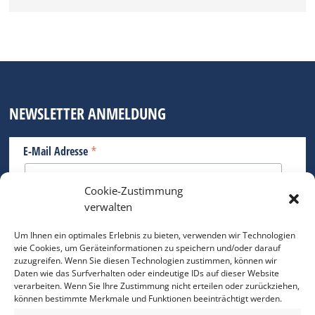
NEWSLETTER ANMELDUNG
*
E-Mail Adresse
Cookie-Zustimmung
Bitte geben Sie Ihre E-Mail Adresse ein.
verwalten
*
verpflichtend
Um Ihnen ein optimales Erlebnis zu bieten, verwenden wir Technologien
wie Cookies, um Geräteinformationen zu speichern und/oder darauf
zuzugreifen. Wenn Sie diesen Technologien zustimmen, können wir
Daten wie das Surfverhalten oder eindeutige IDs auf dieser Website
verarbeiten. Wenn Sie Ihre Zustimmung nicht erteilen oder zurückziehen,
können bestimmte Merkmale und Funktionen beeinträchtigt werden.
DAS FOTO PRAXIS LEXIKON