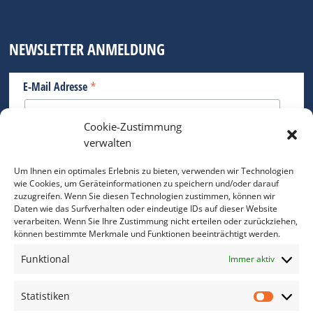
NEWSLETTER ANMELDUNG
*
E-Mail Adresse
Cookie-Zustimmung
Bitte geben Sie Ihre E-Mail Adresse ein.
verwalten
*
verpflichtend
Um Ihnen ein optimales Erlebnis zu bieten, verwenden wir Technologien
wie Cookies, um Geräteinformationen zu speichern und/oder darauf
zuzugreifen. Wenn Sie diesen Technologien zustimmen, können wir
Daten wie das Surfverhalten oder eindeutige IDs auf dieser Website
verarbeiten. Wenn Sie Ihre Zustimmung nicht erteilen oder zurückziehen,
können bestimmte Merkmale und Funktionen beeinträchtigt werden.
DAS FOTO PRAXIS LEXIKON
Funktional
Immer aktiv
www.foto-praxis-lexikon.de
Statistiken
Statis