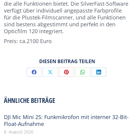
die alle Funktionen bietet. Die SilverFast-Software
verfügt über individuell angepasste Farbprofile
für die Plustek-Filmscanner, und alle Funktionen
sind bestens abgestimmt und perfekt in den
Opticfilm 120 integriert.
Preis: ca.2100 Euro
DIESEN BEITRAG TEILEN
Share
Share
Share
Share
Share
on
on
on
on
on
Facebook
X
Pinterest
WhatsApp
LinkedIn
ÄHNLICHE BEITRÄGE
DJI Mic Mini 2S: Funkmikrofon mit interner 32-Bit-
Float-Aufnahme
8. August 2026