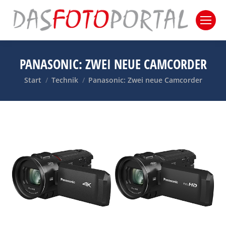
PANASONIC: ZWEI NEUE CAMCORDER
Sie befinden sich hier:
Start
Technik
Panasonic: Zwei neue Camcorder