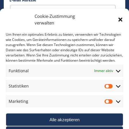
*
Cookie-Zustimmung
Bitte geben Sie Ihre E-Mail Adresse ein.
verwalten
*
verpflichtend
Um Ihnen ein optimales Erlebnis zu bieten, verwenden wir Technologien
wie Cookies, um Geräteinformationen zu speichern und/oder darauf
zuzugreifen. Wenn Sie diesen Technologien zustimmen, können wir
Daten wie das Surfverhalten oder eindeutige IDs auf dieser Website
verarbeiten. Wenn Sie Ihre Zustimmung nicht erteilen oder zurückziehen,
können bestimmte Merkmale und Funktionen beeinträchtigt werden.
DAS FOTO PRAXIS LEXIKON
Funktional
Immer aktiv
www.foto-praxis-lexikon.de
Statistiken
Statis
DAS FOTO PORTAL AUF FACEBOOK
Marketing
Marke
Alle akzeptieren