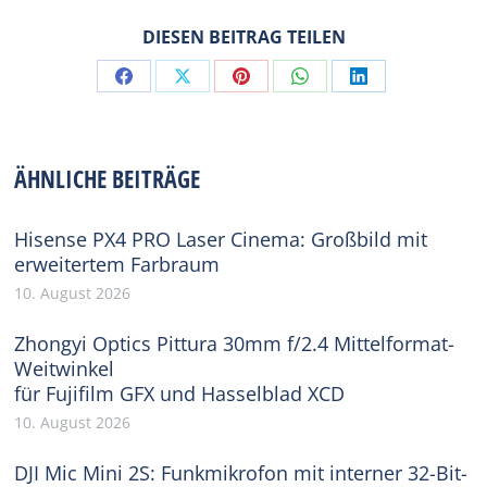
DIESEN BEITRAG TEILEN
Share
Share
Share
Share
Share
on
on
on
on
on
Facebook
X
Pinterest
WhatsApp
LinkedIn
ÄHNLICHE BEITRÄGE
Hisense PX4 PRO Laser Cinema: Großbild mit
erweitertem Farbraum
10. August 2026
Zhongyi Optics Pittura 30mm f/2.4 Mittelformat-
Weitwinkel
für Fujifilm GFX und Hasselblad XCD
10. August 2026
DJI Mic Mini 2S: Funkmikrofon mit interner 32-Bit-