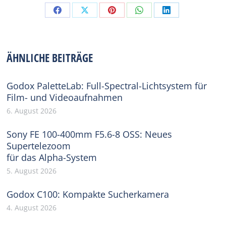
Share
Share
Share
Share
Share
on
on
on
on
on
Facebook
X
Pinterest
WhatsApp
LinkedIn
ÄHNLICHE BEITRÄGE
Godox PaletteLab: Full-Spectral-Lichtsystem für
Film- und Videoaufnahmen
6. August 2026
Sony FE 100-400mm F5.6-8 OSS: Neues
Supertelezoom
für das Alpha-System
5. August 2026
Godox C100: Kompakte Sucherkamera
4. August 2026