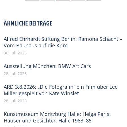
Share
Share
Share
Share
Share
on
on
on
on
on
Facebook
X
Pinterest
WhatsApp
LinkedIn
ÄHNLICHE BEITRÄGE
Alfred Ehrhardt Stiftung Berlin: Ramona Schacht –
Vom Bauhaus auf die Krim
30. Juli 2026
Ausstellung München: BMW Art Cars
28. Juli 2026
ARD 3.8.2026: „Die Fotografin“ ein Film über Lee
Miller gespielt von Kate Winslet
28. Juli 2026
Kunstmuseum Moritzburg Halle: Helga Paris.
Häuser und Gesichter. Halle 1983–85