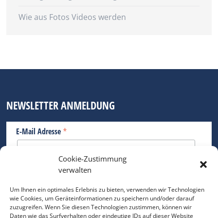
Wie aus Fotos Videos werden
NEWSLETTER ANMELDUNG
*
E-Mail Adresse
Cookie-Zustimmung
Bitte geben Sie Ihre E-Mail Adresse ein.
verwalten
*
verpflichtend
Um Ihnen ein optimales Erlebnis zu bieten, verwenden wir Technologien
wie Cookies, um Geräteinformationen zu speichern und/oder darauf
zuzugreifen. Wenn Sie diesen Technologien zustimmen, können wir
Daten wie das Surfverhalten oder eindeutige IDs auf dieser Website