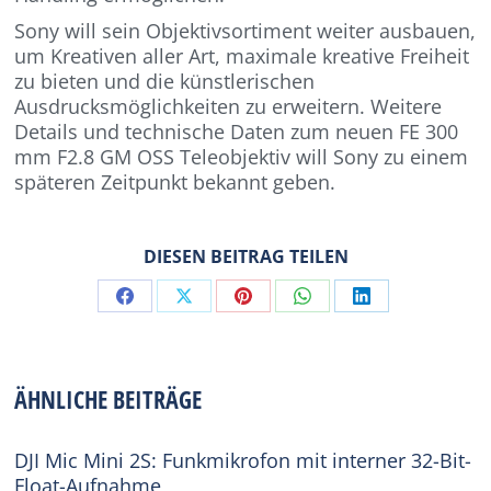
Sony will sein Objektivsortiment weiter ausbauen,
um Kreativen aller Art, maximale kreative Freiheit
zu bieten und die künstlerischen
Ausdrucksmöglichkeiten zu erweitern. Weitere
Details und technische Daten zum neuen FE 300
mm F2.8 GM OSS Teleobjektiv will Sony zu einem
späteren Zeitpunkt bekannt geben.
DIESEN BEITRAG TEILEN
Share
Share
Share
Share
Share
on
on
on
on
on
Facebook
X
Pinterest
WhatsApp
LinkedIn
ÄHNLICHE BEITRÄGE
DJI Mic Mini 2S: Funkmikrofon mit interner 32-Bit-
Float-Aufnahme