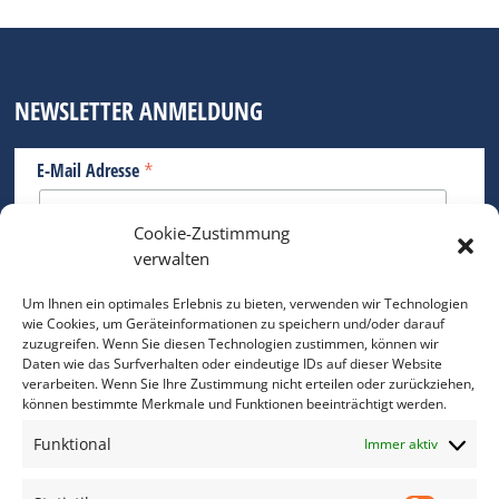
NEWSLETTER ANMELDUNG
*
E-Mail Adresse
Cookie-Zustimmung
Bitte geben Sie Ihre E-Mail Adresse ein.
verwalten
*
verpflichtend
Um Ihnen ein optimales Erlebnis zu bieten, verwenden wir Technologien
wie Cookies, um Geräteinformationen zu speichern und/oder darauf
zuzugreifen. Wenn Sie diesen Technologien zustimmen, können wir
Daten wie das Surfverhalten oder eindeutige IDs auf dieser Website
verarbeiten. Wenn Sie Ihre Zustimmung nicht erteilen oder zurückziehen,
können bestimmte Merkmale und Funktionen beeinträchtigt werden.
DAS FOTO PRAXIS LEXIKON
Funktional
Immer aktiv
www.foto-praxis-lexikon.de