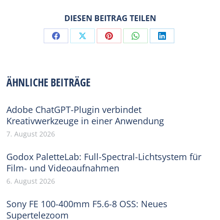
DIESEN BEITRAG TEILEN
Share
Share
Share
Share
Share
on
on
on
on
on
Facebook
X
Pinterest
WhatsApp
LinkedIn
ÄHNLICHE BEITRÄGE
Adobe ChatGPT-Plugin verbindet
Kreativwerkzeuge in einer Anwendung
7. August 2026
Godox PaletteLab: Full-Spectral-Lichtsystem für
Film- und Videoaufnahmen
6. August 2026
Sony FE 100-400mm F5.6-8 OSS: Neues
Supertelezoom