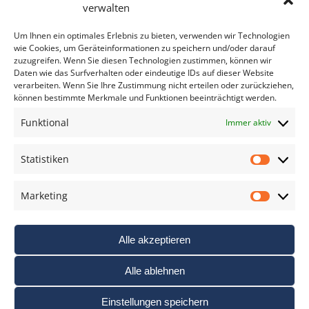
Bitte geben Sie Ihre E-Mail Adresse ein.
verwalten
*
verpflichtend
Um Ihnen ein optimales Erlebnis zu bieten, verwenden wir Technologien
wie Cookies, um Geräteinformationen zu speichern und/oder darauf
zuzugreifen. Wenn Sie diesen Technologien zustimmen, können wir
Daten wie das Surfverhalten oder eindeutige IDs auf dieser Website
verarbeiten. Wenn Sie Ihre Zustimmung nicht erteilen oder zurückziehen,
können bestimmte Merkmale und Funktionen beeinträchtigt werden.
DAS FOTO PRAXIS LEXIKON
Funktional
Immer aktiv
www.foto-praxis-lexikon.de
Statistiken
Statis
DAS FOTO PORTAL AUF FACEBOOK
Marketing
Marke
Alle akzeptieren
Alle ablehnen
Einstellungen speichern