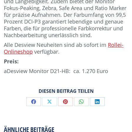
und Langlebigkeit. Zudem bietet der Monitor
Fokus-Peaking, Zebra, Safe Area und Ratio Marker
für präzise Aufnahmen. Der Farbumfang von 99,5
Prozent DCI-P3 garantiert lebendige und genaue
Farben, die für professionelle Farbkorrektur und
Nachbearbeitung unerlässlich sind.
Alle Desview Neuheiten sind ab sofort im
Rollei-
Onlineshop
verfügbar.
Preis:
aDesview Monitor D21-HB: ca. 1.270 Euro
DIESEN BEITRAG TEILEN
Share
Share
Share
Share
Share
on
on
on
on
on
Facebook
X
Pinterest
WhatsApp
LinkedIn
ÄHNLICHE BEITRÄGE