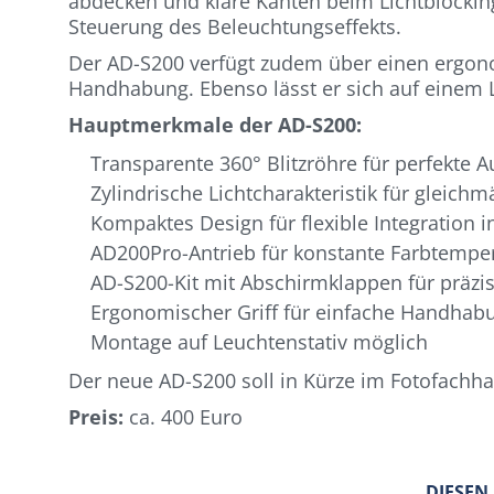
abdecken und klare Kanten beim Lichtblocking
Steuerung des Beleuchtungseffekts.
Der AD-S200 verfügt zudem über einen ergonom
Handhabung. Ebenso lässt er sich auf einem 
Hauptmerkmale der AD-S200:
Transparente 360° Blitzröhre für perfekte 
Zylindrische Lichtcharakteristik für gleic
Kompaktes Design für flexible Integration
AD200Pro-Antrieb für konstante Farbtempera
AD-S200-Kit mit Abschirmklappen für präzi
Ergonomischer Griff für einfache Handhabu
Montage auf Leuchtenstativ möglich
Der neue AD-S200 soll in Kürze im Fotofachha
Preis:
ca. 400 Euro
DIESEN