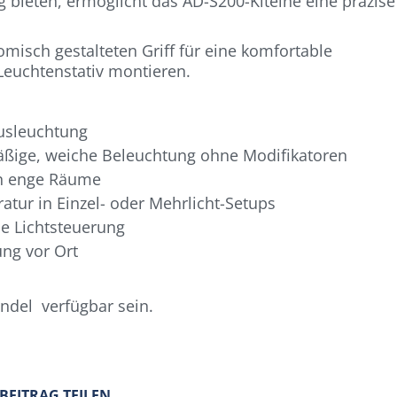
 bieten, ermöglicht das AD-S200-Kiteine eine präzise
isch gestalteten Griff für eine komfortable
Leuchtenstativ montieren.
Ausleuchtung
hmäßige, weiche Beleuchtung ohne Modifikatoren
 in enge Räume
tur in Einzel- oder Mehrlicht-Setups
se Lichtsteuerung
ng vor Ort
ndel verfügbar sein.
 BEITRAG TEILEN