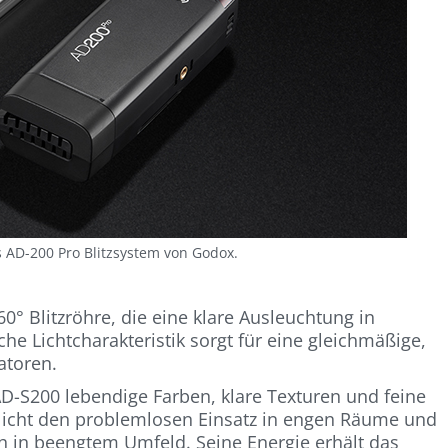
as AD-200 Pro Blitzsystem von Godox.
0° Blitzröhre, die eine klare Ausleuchtung in
he Lichtcharakteristik sorgt für eine gleichmäßige,
atoren.
 AD-S200 lebendige Farben, klare Texturen und feine
licht den problemlosen Einsatz in engen Räume und
h in beengtem Umfeld. Seine Energie erhält das