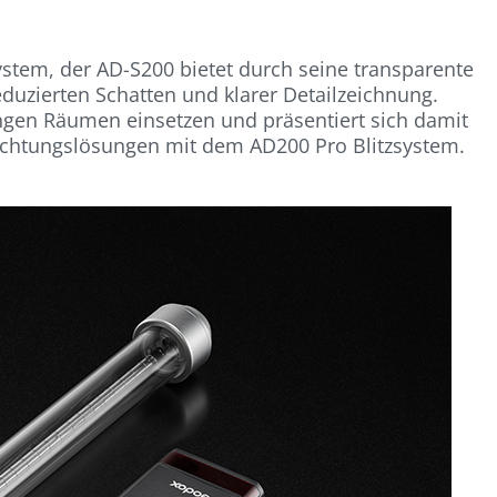
ystem, der AD-S200 bietet durch seine transparente
eduzierten Schatten und klarer Detailzeichnung.
engen Räumen einsetzen und präsentiert sich damit
leuchtungslösungen mit dem AD200 Pro Blitzsystem.