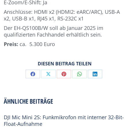
E-Zoom/E-Shift: Ja
Anschlüsse: HDMI x2 (HDMI2: eARC/ARC), USB-A
x2, USB-B x1, RJ45 x1, RS-232C x1
Der EH-QS100B/W soll ab Januar 2025 im
qualifizierten Fachhandel erhältlich sein.
Preis:
ca. 5.300 Euro
DIESEN BEITRAG TEILEN
Share
Share
Share
Share
Share
on
on
on
on
on
Facebook
X
Pinterest
WhatsApp
LinkedIn
ÄHNLICHE BEITRÄGE
DJI Mic Mini 2S: Funkmikrofon mit interner 32-Bit-
Float-Aufnahme