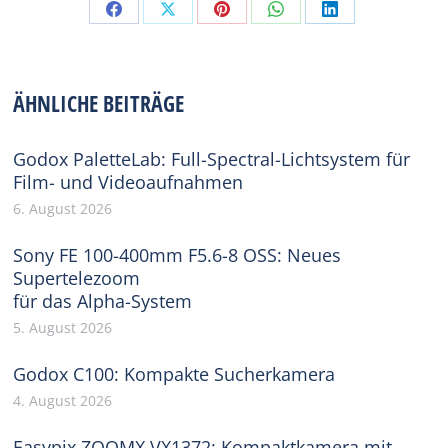
Share
Share
Share
Share
Share
on
on
on
on
on
Facebook
X
Pinterest
WhatsApp
LinkedIn
ÄHNLICHE BEITRÄGE
Godox PaletteLab: Full-Spectral-Lichtsystem für
Film- und Videoaufnahmen
6. August 2026
Sony FE 100-400mm F5.6-8 OSS: Neues
Supertelezoom
für das Alpha-System
5. August 2026
Godox C100: Kompakte Sucherkamera
4. August 2026
Easypix ZOOMX VX1372: Kompaktkamera mit