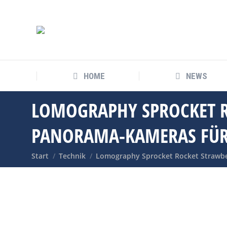
HOME
NEWS
LOMOGRAPHY SPROCKET R
PANORAMA-KAMERAS FÜR
Sie befinden sich hier:
Start
Technik
Lomography Sprocket Rocket Strawb