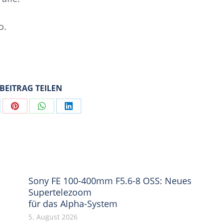
o.
 BEITRAG TEILEN
are
Share
Share
Share
on
on
on
Pinterest
WhatsApp
LinkedIn
Sony FE 100-400mm F5.6-8 OSS: Neues
Supertelezoom
für das Alpha-System
5. August 2026