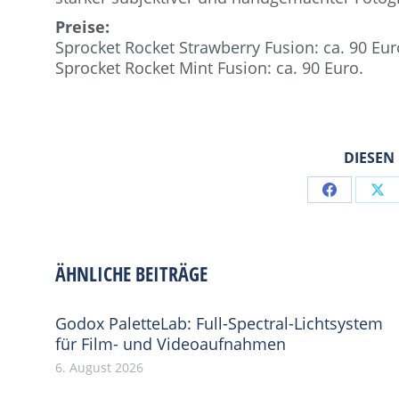
Preise:
Sprocket Rocket Strawberry Fusion: ca. 90 Eur
Sprocket Rocket Mint Fusion: ca. 90 Euro.
DIESEN
Share
Sh
on
on
Facebook
X
ÄHNLICHE BEITRÄGE
Godox PaletteLab: Full-Spectral-Lichtsystem
für Film- und Videoaufnahmen
6. August 2026